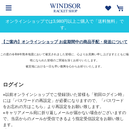
オンラインショップでは3,980円以上ご購入で「送料無料」で
す。
【ご案内】オンラインショップ お盆期間中の商品手配・発送について
この度の令和8年熊本地震において被災されました皆様に、心よりお見舞い申し上げますとともに犠
牲になられた皆様のご冥福を深くお祈りいたします。
被災地における一日も早い復興を心からお祈りいたします。
ログイン
※以前オンラインショップでご登録頂いた皆様も「初回ログイン時」
には「パスワードの再設定」が必要になりますので、「パスワード
をお忘れの方はこちら」より再設定をお願い致します。
※キャリアメール宛に折り返しメールが届かない場合がございますの
で、当店からのメールが受信できるよう指定受信設定をお願い致し
ます。