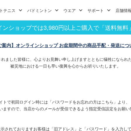
トテニス
バドミントン
ウエア
サポート
店舗情
インショップでは3,980円以上ご購入で「送料無料
ご案内】オンラインショップ お盆期間中の商品手配・発送につ
されました皆様に、心よりお見舞い申し上げますとともに犠牲になられ
被災地における一日も早い復興を心からお祈りいたします。
イトで初回ログイン時には「パスワードをお忘れの方はこちら」より、
いますので、当店からのメールが受信できるよう指定受信設定をお願い
表示されておりますお客様は「旧アドレス」と「パスワード」を入力し