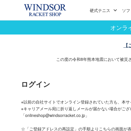
硬式テニス
ソフ
オンラ
【
この度の令和8年熊本地震において被災
ログイン
※以前の自社サイトでオンライン登録されていた方も、本サ
※キャリアメール宛に折り返しメールが届かない場合がござ
「onlineshop@windsorracket.co.jp」
☆「ご登録アドレスの再設定」の手順よりこちらの画面が