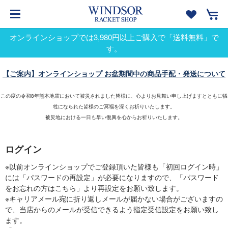
オンラインショップでは3,980円以上ご購入で「送料無料」で
す。
【ご案内】オンラインショップ お盆期間中の商品手配・発送について
この度の令和8年熊本地震において被災されました皆様に、心よりお見舞い申し上げますとともに犠
牲になられた皆様のご冥福を深くお祈りいたします。
被災地における一日も早い復興を心からお祈りいたします。
ログイン
※以前オンラインショップでご登録頂いた皆様も「初回ログイン時」
には「パスワードの再設定」が必要になりますので、「パスワード
をお忘れの方はこちら」より再設定をお願い致します。
※キャリアメール宛に折り返しメールが届かない場合がございますの
で、当店からのメールが受信できるよう指定受信設定をお願い致し
ます。