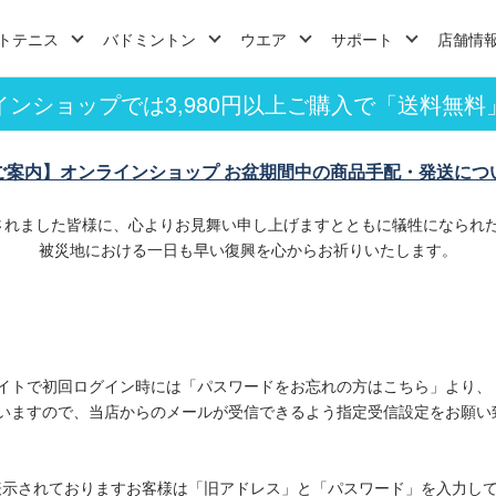
トテニス
バドミントン
ウエア
サポート
店舗情
インショップでは3,980円以上ご購入で「送料無料
ご案内】オンラインショップ お盆期間中の商品手配・発送につ
されました皆様に、心よりお見舞い申し上げますとともに犠牲になられ
被災地における一日も早い復興を心からお祈りいたします。
イトで初回ログイン時には「パスワードをお忘れの方はこちら」より、
いますので、当店からのメールが受信できるよう指定受信設定をお願い
表示されておりますお客様は「旧アドレス」と「パスワード」を入力し