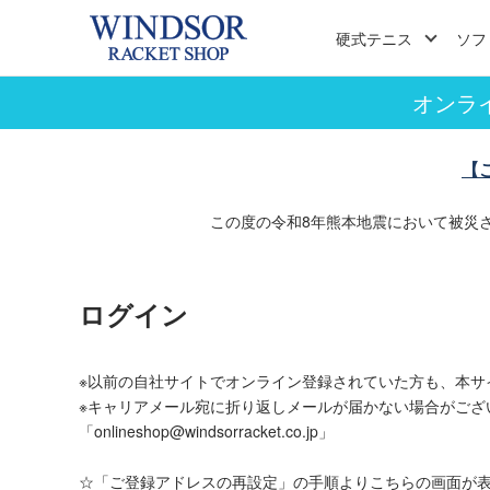
硬式テニス
ソフ
オンラ
【
この度の令和8年熊本地震において被災
ログイン
※以前の自社サイトでオンライン登録されていた方も、本サ
※キャリアメール宛に折り返しメールが届かない場合がござ
「onlineshop@windsorracket.co.jp」
☆「ご登録アドレスの再設定」の手順よりこちらの画面が