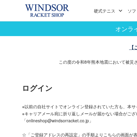
硬式テニス
ソフ
オンラ
【
この度の令和8年熊本地震において被災
ログイン
※以前の自社サイトでオンライン登録されていた方も、本サ
※キャリアメール宛に折り返しメールが届かない場合がござ
「onlineshop@windsorracket.co.jp」
☆「ご登録アドレスの再設定」の手順よりこちらの画面が