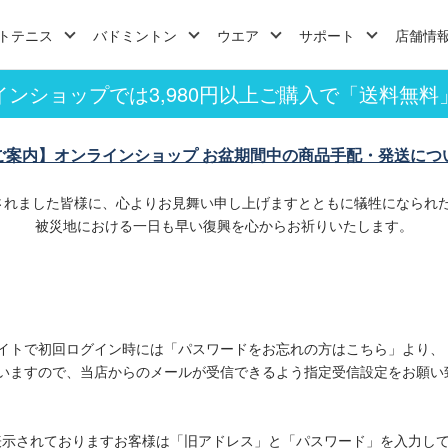
トテニス
バドミントン
ウエア
サポート
店舗情
インショップでは3,980円以上ご購入で「送料無料
ご案内】オンラインショップ お盆期間中の商品手配・発送につ
されました皆様に、心よりお見舞い申し上げますとともに犠牲になられ
被災地における一日も早い復興を心からお祈りいたします。
イトで初回ログイン時には「パスワードをお忘れの方はこちら」より、
いますので、当店からのメールが受信できるよう指定受信設定をお願い
表示されておりますお客様は「旧アドレス」と「パスワード」を入力し