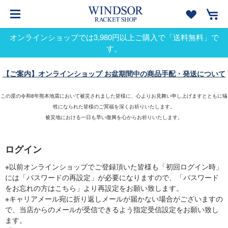
オンラインショップでは3,980円以上ご購入で「送料無料」で
す。
【ご案内】オンラインショップ お盆期間中の商品手配・発送について
この度の令和8年熊本地震において被災されました皆様に、心よりお見舞い申し上げますとともに犠
牲になられた皆様のご冥福を深くお祈りいたします。
被災地における一日も早い復興を心からお祈りいたします。
ログイン
※以前オンラインショップでご登録頂いた皆様も「初回ログイン時」
には「パスワードの再設定」が必要になりますので、「パスワード
をお忘れの方はこちら」より再設定をお願い致します。
※キャリアメール宛に折り返しメールが届かない場合がございますの
で、当店からのメールが受信できるよう指定受信設定をお願い致し
ます。