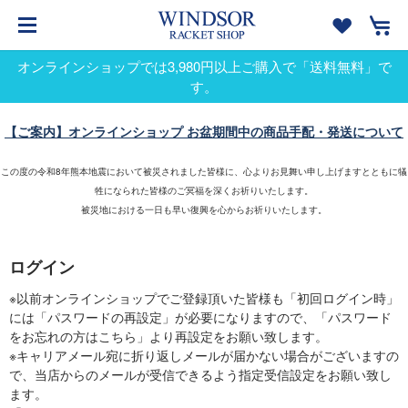
オンラインショップでは3,980円以上ご購入で「送料無料」で
す。
【ご案内】オンラインショップ お盆期間中の商品手配・発送について
この度の令和8年熊本地震において被災されました皆様に、心よりお見舞い申し上げますとともに犠
牲になられた皆様のご冥福を深くお祈りいたします。
被災地における一日も早い復興を心からお祈りいたします。
ログイン
※以前オンラインショップでご登録頂いた皆様も「初回ログイン時」
には「パスワードの再設定」が必要になりますので、「パスワード
をお忘れの方はこちら」より再設定をお願い致します。
※キャリアメール宛に折り返しメールが届かない場合がございますの
で、当店からのメールが受信できるよう指定受信設定をお願い致し
ます。