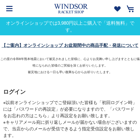
オンラインショップでは3,980円以上ご購入で「送料無料」で
す。
【ご案内】オンラインショップ お盆期間中の商品手配・発送について
この度の令和8年熊本地震において被災されました皆様に、心よりお見舞い申し上げますとともに犠
牲になられた皆様のご冥福を深くお祈りいたします。
被災地における一日も早い復興を心からお祈りいたします。
ログイン
※以前オンラインショップでご登録頂いた皆様も「初回ログイン時」
には「パスワードの再設定」が必要になりますので、「パスワード
をお忘れの方はこちら」より再設定をお願い致します。
※キャリアメール宛に折り返しメールが届かない場合がございますの
で、当店からのメールが受信できるよう指定受信設定をお願い致し
ます。