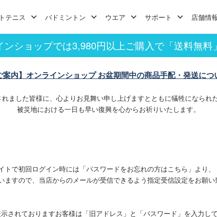
トテニス
バドミントン
ウエア
サポート
店舗情
インショップでは3,980円以上ご購入で「送料無料
ご案内】オンラインショップ お盆期間中の商品手配・発送につ
されました皆様に、心よりお見舞い申し上げますとともに犠牲になられ
被災地における一日も早い復興を心からお祈りいたします。
イトで初回ログイン時には「パスワードをお忘れの方はこちら」より、
いますので、当店からのメールが受信できるよう指定受信設定をお願い
表示されておりますお客様は「旧アドレス」と「パスワード」を入力し