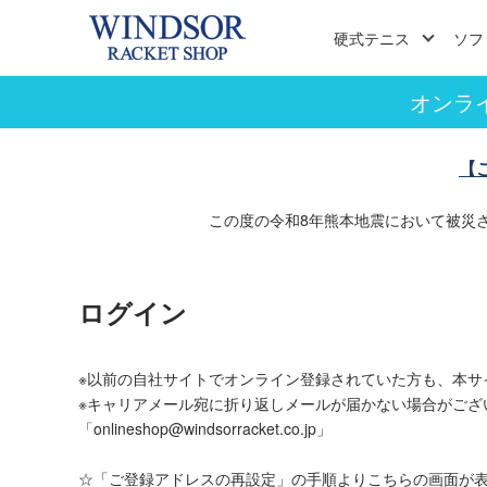
硬式テニス
ソフ
オンラ
【
この度の令和8年熊本地震において被災
ログイン
※以前の自社サイトでオンライン登録されていた方も、本サ
※キャリアメール宛に折り返しメールが届かない場合がござ
「onlineshop@windsorracket.co.jp」
☆「ご登録アドレスの再設定」の手順よりこちらの画面が