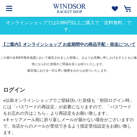
オンラインショップでは3,980円以上ご購入で「送料無料」で
す。
【ご案内】オンラインショップ お盆期間中の商品手配・発送について
この度の令和8年熊本地震において被災されました皆様に、心よりお見舞い申し上げますとともに犠
牲になられた皆様のご冥福を深くお祈りいたします。
被災地における一日も早い復興を心からお祈りいたします。
ログイン
※以前オンラインショップでご登録頂いた皆様も「初回ログイン時」
には「パスワードの再設定」が必要になりますので、「パスワード
をお忘れの方はこちら」より再設定をお願い致します。
※キャリアメール宛に折り返しメールが届かない場合がございますの
で、当店からのメールが受信できるよう指定受信設定をお願い致し
ます。