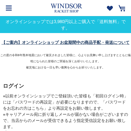
オンラインショップでは3,980円以上ご購入で「送料無料」で
す。
【ご案内】オンラインショップ お盆期間中の商品手配・発送について
この度の令和8年熊本地震において被災されました皆様に、心よりお見舞い申し上げますとともに犠
牲になられた皆様のご冥福を深くお祈りいたします。
被災地における一日も早い復興を心からお祈りいたします。
ログイン
※以前オンラインショップでご登録頂いた皆様も「初回ログイン時」
には「パスワードの再設定」が必要になりますので、「パスワード
をお忘れの方はこちら」より再設定をお願い致します。
※キャリアメール宛に折り返しメールが届かない場合がございますの
で、当店からのメールが受信できるよう指定受信設定をお願い致し
ます。