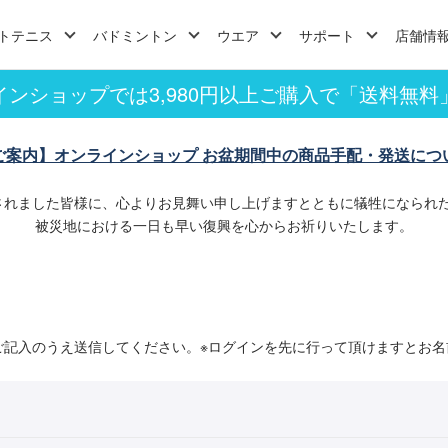
トテニス
バドミントン
ウエア
サポート
店舗情
インショップでは3,980円以上ご購入で「送料無料
ご案内】オンラインショップ お盆期間中の商品手配・発送につ
されました皆様に、心よりお見舞い申し上げますとともに犠牲になられ
被災地における一日も早い復興を心からお祈りいたします。
ご記入のうえ送信してください。※ログインを先に行って頂けますとお名