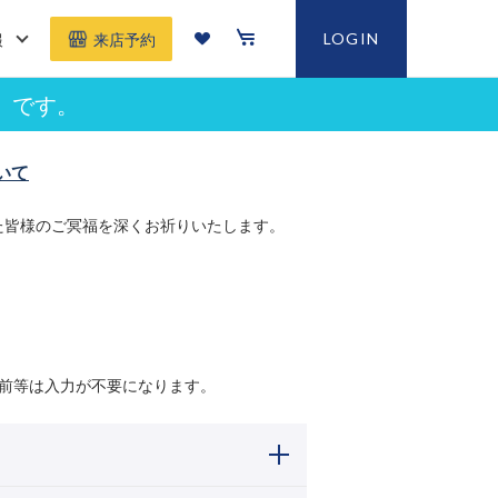
報
LOGIN
来店予約
」です。
いて
た皆様のご冥福を深くお祈りいたします。
前等は入力が不要になります。