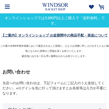
オンラインショップでは3,980円以上ご購入で「送料無料」で
す。
【ご案内】オンラインショップ お盆期間中の商品手配・発送について
この度の令和8年熊本地震において被災されました皆様に、心よりお見舞い申し上げますとともに犠
牲になられた皆様のご冥福を深くお祈りいたします。
被災地における一日も早い復興を心からお祈りいたします。
お問い合わせ
当店へのお問い合わせは、下記フォームにご記入のうえ送信してく
ださい。※ログインを先に行って頂けますとお名前等は入力が不要に
なります。