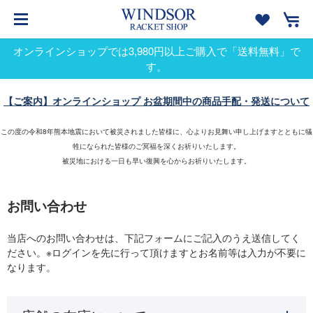
オンラインショップでは3,980円以上ご購入で「送料無料」で
す。
【ご案内】オンラインショップ お盆期間中の商品手配・発送について
この度の令和8年熊本地震において被災されました皆様に、心よりお見舞い申し上げますとともに犠
牲になられた皆様のご冥福を深くお祈りいたします。
被災地における一日も早い復興を心からお祈りいたします。
お問い合わせ
当店へのお問い合わせは、下記フォームにご記入のうえ送信してく
ださい。※ログインを先に行って頂けますとお名前等は入力が不要に
なります。