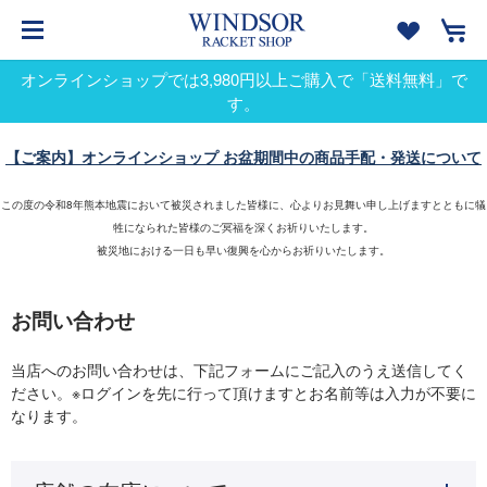
オンラインショップでは3,980円以上ご購入で「送料無料」で
す。
【ご案内】オンラインショップ お盆期間中の商品手配・発送について
この度の令和8年熊本地震において被災されました皆様に、心よりお見舞い申し上げますとともに犠
牲になられた皆様のご冥福を深くお祈りいたします。
被災地における一日も早い復興を心からお祈りいたします。
お問い合わせ
当店へのお問い合わせは、下記フォームにご記入のうえ送信してく
ださい。※ログインを先に行って頂けますとお名前等は入力が不要に
なります。