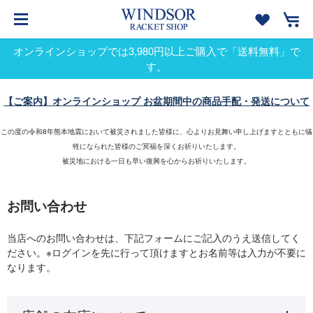
オンラインショップでは3,980円以上ご購入で「送料無料」で
す。
【ご案内】オンラインショップ お盆期間中の商品手配・発送について
この度の令和8年熊本地震において被災されました皆様に、心よりお見舞い申し上げますとともに犠
牲になられた皆様のご冥福を深くお祈りいたします。
被災地における一日も早い復興を心からお祈りいたします。
お問い合わせ
当店へのお問い合わせは、下記フォームにご記入のうえ送信してく
ださい。※ログインを先に行って頂けますとお名前等は入力が不要に
なります。