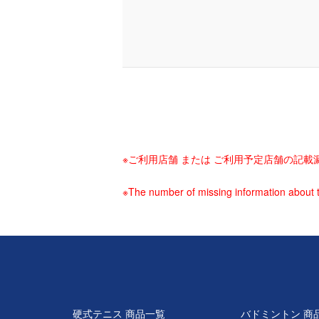
※ご利用店舗 または ご利用予定店舗の記
※The number of missing information about t
硬式テニス 商品一覧
バドミントン 商