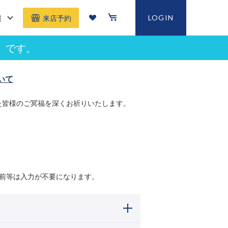
報
LOGIN
来店予約
」です。
いて
た皆様のご冥福を深くお祈りいたします。
前等は入力が不要になります。