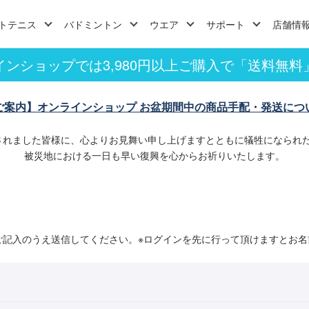
トテニス
バドミントン
ウエア
サポート
店舗情
インショップでは3,980円以上ご購入で「送料無料
ご案内】オンラインショップ お盆期間中の商品手配・発送につ
されました皆様に、心よりお見舞い申し上げますとともに犠牲になられ
被災地における一日も早い復興を心からお祈りいたします。
ご記入のうえ送信してください。※ログインを先に行って頂けますとお名