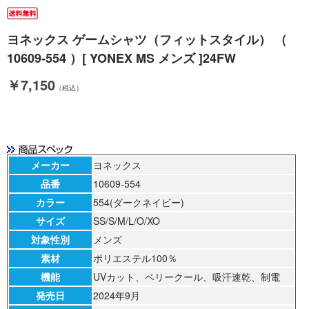
ヨネックス ゲームシャツ（フィットスタイル） （
10609-554 ）[ YONEX MS メンズ ]24FW
￥7,150
（税込）
メーカー
ヨネックス
品番
10609-554
カラー
554(ダークネイビー)
サイズ
SS/S/M/L/O/XO
対象性別
メンズ
素材
ポリエステル100％
機能
UVカット、ベリークール、吸汗速乾、制電
発売日
2024年9月