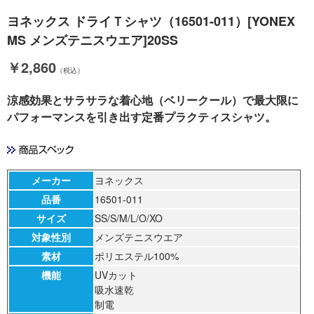
ヨネックス ドライＴシャツ（16501-011）[YONEX
MS メンズテニスウエア]20SS
￥2,860
（税込）
涼感効果とサラサラな着心地（ベリークール）で最大限に
パフォーマンスを引き出す定番プラクティスシャツ。
メーカー
ヨネックス
品番
16501-011
サイズ
SS/S/M/L/O/XO
対象性別
メンズテニスウエア
素材
ポリエステル100%
機能
UVカット
吸水速乾
制電