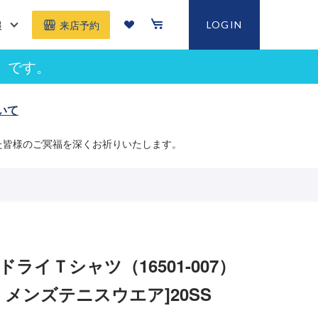
報
LOGIN
来店予約
」です。
いて
た皆様のご冥福を深くお祈りいたします。
ドライＴシャツ（16501-007）
MS メンズテニスウエア]20SS