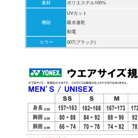
素材
ポリエステル100%
UVカット
機能
吸水速乾
制電
カラー
007(ブラック)