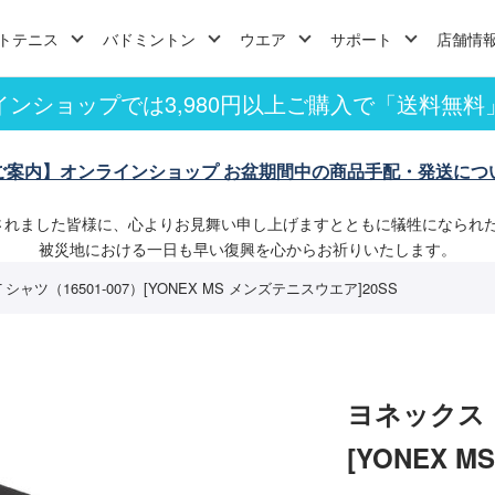
トテニス
バドミントン
ウエア
サポート
店舗情
インショップでは3,980円以上ご購入で「送料無料
ご案内】オンラインショップ お盆期間中の商品手配・発送につ
されました皆様に、心よりお見舞い申し上げますとともに犠牲になられ
被災地における一日も早い復興を心からお祈りいたします。
ャツ（16501-007）[YONEX MS メンズテニスウエア]20SS
ヨネックス 
[YONEX 