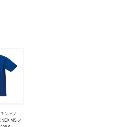
イＴシャツ
ONEX MS メ
20SS