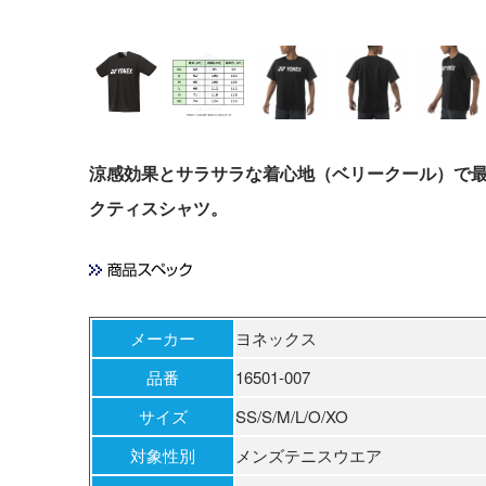
涼感効果とサラサラな着心地（ベリークール）で
クティスシャツ。
メーカー
ヨネックス
品番
16501-007
サイズ
SS/S/M/L/O/XO
対象性別
メンズテニスウエア