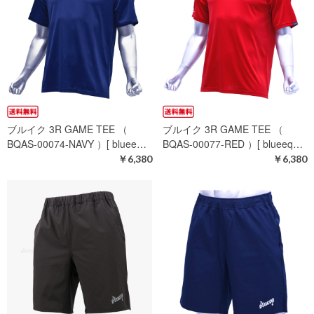
ブルイク 3R GAME TEE （
ブルイク 3R GAME TEE （
BQAS-00074-NAVY ）[ bluee…
BQAS-00077-RED ）[ blueeq…
￥6,380
￥6,380