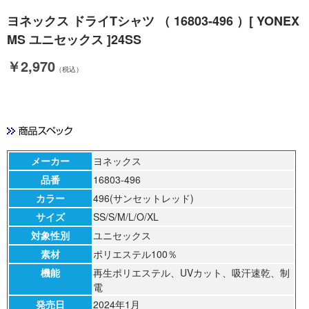
ヨネックス ドライTシャツ （ 16803-496 ）[ YONEX
MS ユニセックス ]24SS
￥2,970
（税込）
メーカー
ヨネックス
品番
16803-496
カラー
496(サンセットレッド)
サイズ
SS/S/M/L/O/XL
対象性別
ユニセックス
素材
ポリエステル100％
機能
再生ポリエステル、UVカット、吸汗速乾、制
電
発売日
2024年1月