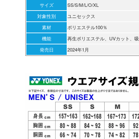
サイズ
SS/S/M/L/O/XL
対象性別
ユニセックス
素材
ポリエステル100％
機能
再生ポリエステル、UVカット、
発売日
2024年1月