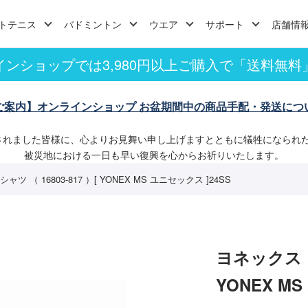
トテニス
バドミントン
ウエア
サポート
店舗情
インショップでは3,980円以上ご購入で「送料無料
ご案内】オンラインショップ お盆期間中の商品手配・発送につ
されました皆様に、心よりお見舞い申し上げますとともに犠牲になられ
被災地における一日も早い復興を心からお祈りいたします。
ツ （ 16803-817 ）[ YONEX MS ユニセックス ]24SS
ヨネックス ド
YONEX M