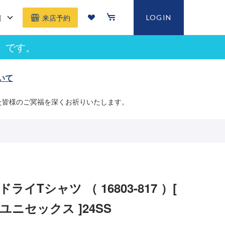
報
LOGIN
来店予約
」です。
いて
た皆様のご冥福を深くお祈りいたします。
ライTシャツ （ 16803-817 ）[
S ユニセックス ]24SS