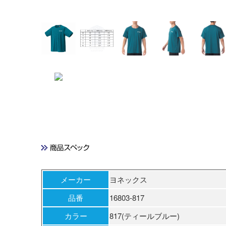
メーカー
ヨネックス
品番
16803-817
カラー
817(ティールブルー)