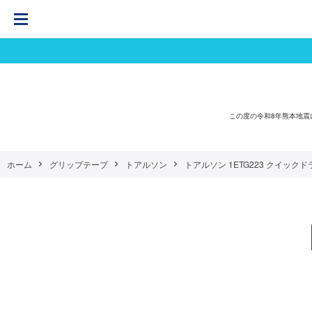
この度の令和8年熊本地
ホーム
グリップテープ
トアルソン
トアルソン 1ETG223 クイックドラ