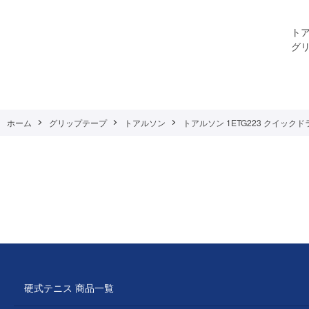
トア
グリ
ホーム
グリップテープ
トアルソン
トアルソン 1ETG223 クイックドラ
硬式テニス 商品一覧