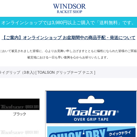
オンラインショップでは3,980円以上ご購入で「送料無料」です。
【ご案内】オンラインショップ お盆期間中の商品手配・発送について
震において被災されました皆様に、心よりお見舞い申し上げますとともに犠牲になられた皆様のご冥福
被災地における一日も早い復興を心からお祈りいたします。
イグリップ（3本入) [ TOALSON グリップテープ テニス ]