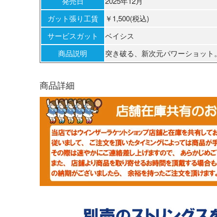
発売日
2025年12月
ガット張り工賃
￥1,500(税込)
サービスガット
ベイシス
商品説明
突き破る、新次元パワーショット
商品詳細