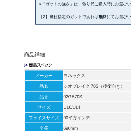
※『ガットの強さ』は、張り代ご購入時にお選び
【2】当社指定のガットであれば
無料
にてお選び
商品詳細
メーカー
ヨネックス
品名
ジオブレイク 70S（後衛向き）
品番
02GB70S
サイズ
UL0/UL1
フェイスサイズ
90平方インチ
全長
690mm