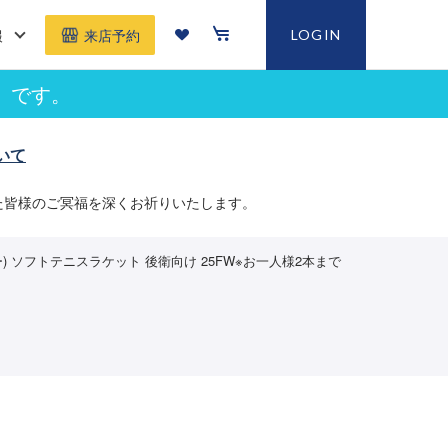
報
LOGIN
来店予約
」です。
いて
た皆様のご冥福を深くお祈りいたします。
カラー) ソフトテニスラケット 後衛向け 25FW※お一人様2本まで