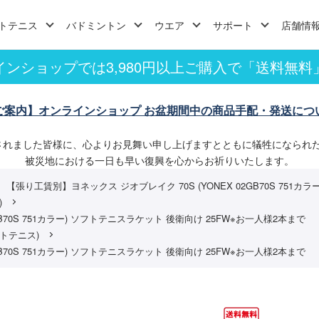
トテニス
バドミントン
ウエア
サポート
店舗情
インショップでは3,980円以上ご購入で「送料無料
ご案内】オンラインショップ お盆期間中の商品手配・発送につ
されました皆様に、心よりお見舞い申し上げますとともに犠牲になられ
被災地における一日も早い復興を心からお祈りいたします。
【張り工賃別】ヨネックス ジオブレイク 70S (YONEX 02GB70S 751
)
B70S 751カラー) ソフトテニスラケット 後衛向け 25FW※お一人様2本まで
トテニス)
B70S 751カラー) ソフトテニスラケット 後衛向け 25FW※お一人様2本まで