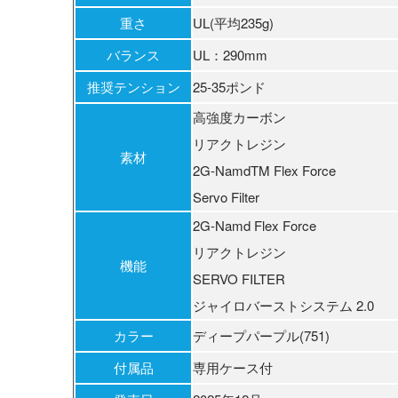
重さ
UL(平均235g)
バランス
UL：290mm
推奨テンション
25‐35ポンド
高強度カーボン
リアクトレジン
素材
2G-NamdTM Flex Force
Servo Filter
2G-Namd Flex Force
リアクトレジン
機能
SERVO FILTER
ジャイロバーストシステム 2.0
カラー
ディープパープル(751)
付属品
専用ケース付