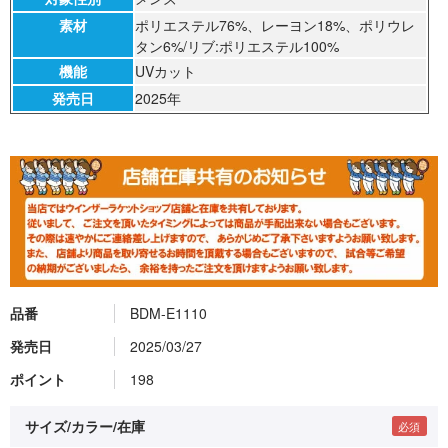
素材
ポリエステル76%、レーヨン18%、ポリウレ
タン6%/リブ:ポリエステル100%
機能
UVカット
発売日
2025年
品番
BDM-E1110
発売日
2025/03/27
ポイント
198
サイズ/カラー/在庫