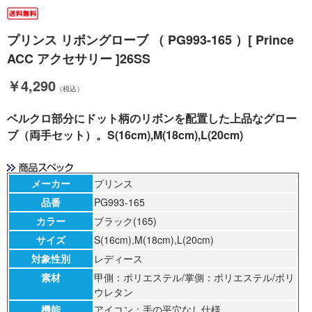
プリンス リボングローブ （ PG993-165 ）[ Prince
ACC アクセサリー ]26SS
￥4,290
（税込）
ベルクロ部分にドット柄のリボンを配置した上品なグロー
ブ（両手セット）。S(16cm),M(18cm),L(20cm)
メーカー
プリンス
品番
PG993-165
カラー
ブラック(165)
サイズ
S(16cm),M(18cm),L(20cm)
対象性別
レディース
素材
甲側：ポリエステル/掌側：ポリエステル/ポリ
ウレタン
機能
アイコン：手の平穴なし仕様