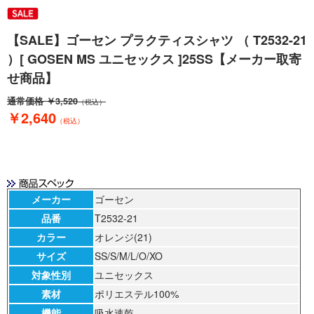
【SALE】ゴーセン プラクティスシャツ （ T2532-21
）[ GOSEN MS ユニセックス ]25SS【メーカー取寄
せ商品】
通常価格
￥3,520
（税込）
￥2,640
（税込）
メーカー
ゴーセン
品番
T2532-21
カラー
オレンジ(21)
サイズ
SS/S/M/L/O/XO
対象性別
ユニセックス
素材
ポリエステル100%
機能
吸水速乾