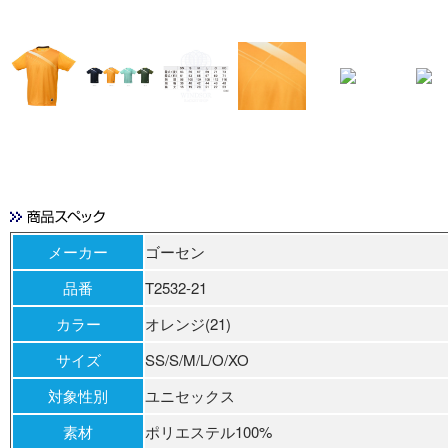
メーカー
ゴーセン
品番
T2532-21
カラー
オレンジ(21)
サイズ
SS/S/M/L/O/XO
対象性別
ユニセックス
素材
ポリエステル100%