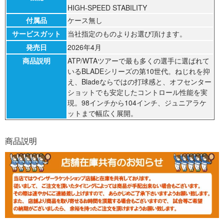
HIGH-SPEED STABILITY
付属品
ケース無し
サービスガット
当社指定のものよりお選び頂けます。
発売日
2026年4月
商品説明
ATP/WTAツアーで最も多くの選手に選ばれて
いるBLADEシリーズの第10世代。ねじれを抑
え、Bladeならではの打球感と、オフセンター
ショットでも安定したコントロール性能を実
現。98インチから104インチ、ジュニアラケ
ットまで幅広く展開。
商品説明