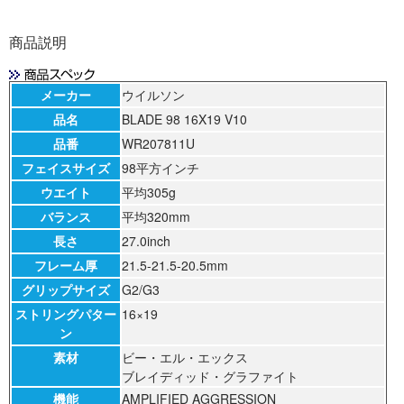
商品説明
メーカー
ウイルソン
品名
BLADE 98 16X19 V10
品番
WR207811U
フェイスサイズ
98平方インチ
ウエイト
平均305g
バランス
平均320mm
長さ
27.0inch
フレーム厚
21.5-21.5-20.5mm
グリップサイズ
G2/G3
ストリングパター
16×19
ン
素材
ビー・エル・エックス
ブレイディッド・グラファイト
機能
AMPLIFIED AGGRESSION