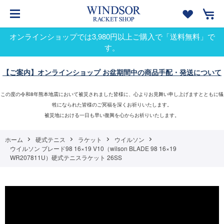
オンラインショップでは3,980円以上ご購入で「送料無料」で
す。
【ご案内】オンラインショップ お盆期間中の商品手配・発送について
この度の令和8年熊本地震において被災されました皆様に、心よりお見舞い申し上げますとともに犠
牲になられた皆様のご冥福を深くお祈りいたします。
被災地における一日も早い復興を心からお祈りいたします。
ホーム
硬式テニス
ラケット
ウイルソン
ウイルソン ブレード98 16×19 V10（wilson BLADE 98 16×19
WR207811U）硬式テニスラケット 26SS