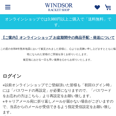
オンラインショップでは3,980円以上ご購入で「送料無料」で
す。
【ご案内】オンラインショップ お盆期間中の商品手配・発送について
この度の令和8年熊本地震において被災されました皆様に、心よりお見舞い申し上げますとともに犠
牲になられた皆様のご冥福を深くお祈りいたします。
被災地における一日も早い復興を心からお祈りいたします。
ログイン
※以前オンラインショップでご登録頂いた皆様も「初回ログイン時」
には「パスワードの再設定」が必要になりますので、「パスワード
をお忘れの方はこちら」より再設定をお願い致します。
※キャリアメール宛に折り返しメールが届かない場合がございますの
で、当店からのメールが受信できるよう指定受信設定をお願い致し
ます。