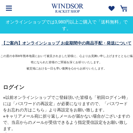
オンラインショップでは3,980円以上ご購入で「送料無料」で
す。
【ご案内】オンラインショップ お盆期間中の商品手配・発送について
この度の令和8年熊本地震において被災されました皆様に、心よりお見舞い申し上げますとともに犠
牲になられた皆様のご冥福を深くお祈りいたします。
被災地における一日も早い復興を心からお祈りいたします。
ログイン
※以前オンラインショップでご登録頂いた皆様も「初回ログイン時」
には「パスワードの再設定」が必要になりますので、「パスワード
をお忘れの方はこちら」より再設定をお願い致します。
※キャリアメール宛に折り返しメールが届かない場合がございますの
で、当店からのメールが受信できるよう指定受信設定をお願い致し
ます。