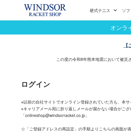
硬式テニス
ソフ
オンラ
【
この度の令和8年熊本地震において被災
ログイン
※以前の自社サイトでオンライン登録されていた方も、本サ
※キャリアメール宛に折り返しメールが届かない場合がござ
「onlineshop@windsorracket.co.jp」
☆「ご登録アドレスの再設定」の手順よりこちらの画面が