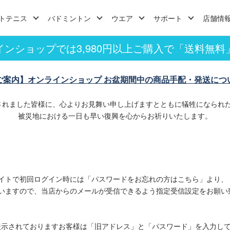
トテニス
バドミントン
ウエア
サポート
店舗情
インショップでは3,980円以上ご購入で「送料無料
ご案内】オンラインショップ お盆期間中の商品手配・発送につ
されました皆様に、心よりお見舞い申し上げますとともに犠牲になられ
被災地における一日も早い復興を心からお祈りいたします。
イトで初回ログイン時には「パスワードをお忘れの方はこちら」より、
いますので、当店からのメールが受信できるよう指定受信設定をお願い
表示されておりますお客様は「旧アドレス」と「パスワード」を入力し