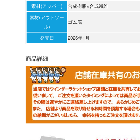
素材(アッパー)
合成樹脂×合成繊維
素材(アウトソー
ゴム底
ル)
発売日
2026年1月
商品詳細