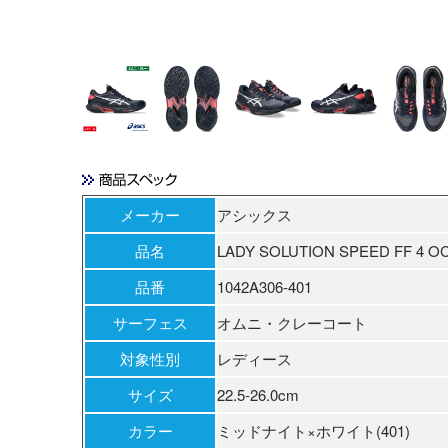
ミッドナイト
×ホワイト
メーカー
アシックス
品名
LADY SOLUTION SPEED FF 4 O
品番
1042A306-401
サーフェス
オムニ・クレーコート
対象性別
レディース
サイズ
22.5-26.0cm
カラー
ミッドナイト×ホワイト(401)