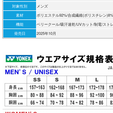
対象性別
メンズ
素材
ポリエステル92%/合成繊維(ポリスチレン)8
機能
ベリークール/吸汗速乾/UVカット/制電/スト
発売日
2025年10月