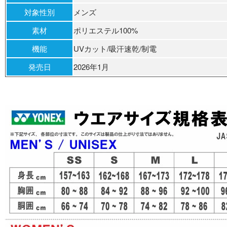
対象性別
メンズ
素材
ポリエステル100%
機能
UVカット/吸汗速乾/制電
発売日
2026年1月