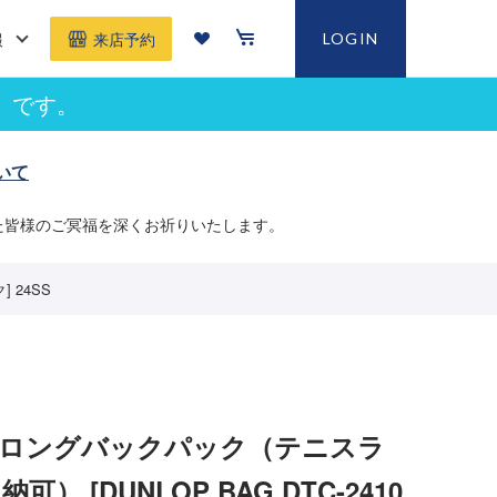
報
LOGIN
来店予約
」です。
いて
た皆様のご冥福を深くお祈りいたします。
 24SS
 ロングバックパック（テニスラ
） [DUNLOP BAG DTC-2410