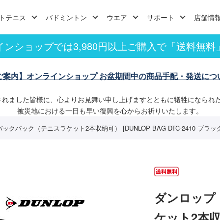
トテニス
バドミントン
ウエア
サポート
店舗情
インショップでは3,980円以上ご購入で「送料無料
ご案内】オンラインショップ お盆期間中の商品手配・発送につ
されました皆様に、心よりお見舞い申し上げますとともに犠牲になられ
被災地における一日も早い復興を心からお祈りいたします。
クパック（テニスラケット2本収納可） [DUNLOP BAG DTC-2410 ブラック]
ダンロップ
ケット2本収納可