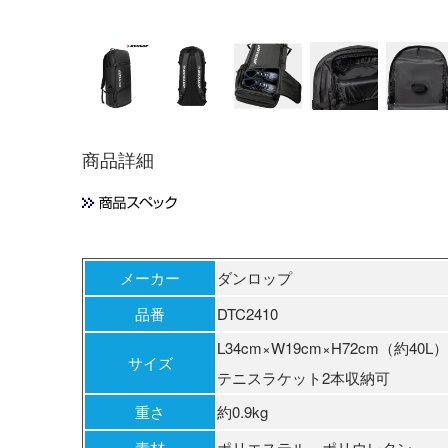
BK
商品詳細
メーカー
ダンロップ
品番
DTC2410
L34cm×W19cm×H72cm（約40L）
サイズ
テニスラケット2本収納可
重さ
約0.9kg
素材
ポリエステル、ポリウレタン