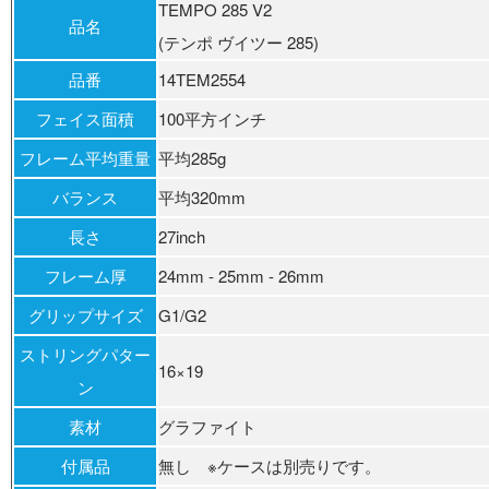
TEMPO 285 V2
品名
(テンポ ヴイツー 285)
品番
14TEM2554
フェイス面積
100平方インチ
フレーム平均重量
平均285g
バランス
平均320mm
長さ
27inch
フレーム厚
24mm - 25mm - 26mm
グリップサイズ
G1/G2
ストリングパター
16×19
ン
素材
グラファイト
付属品
無し ※ケースは別売りです。