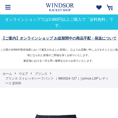
オンラインショップでは3,980円以上ご購入で「送料無料」で
す。
【ご案内】オンラインショップ お盆期間中の商品手配・発送について
この度の令和8年熊本地震において被災されました皆様に、心よりお見舞い申し上げますとともに犠
牲になられた皆様のご冥福を深くお祈りいたします。
被災地における一日も早い復興を心からお祈りいたします。
ホーム
ウエア
プリンス
プリンス ストレッチハーフパンツ （ WA3324-127 ）[ prince LSP レディ
ース ]23SS