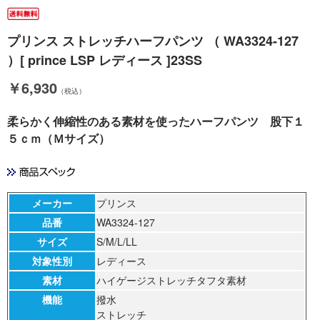
プリンス ストレッチハーフパンツ （ WA3324-127
）[ prince LSP レディース ]23SS
￥6,930
（税込）
柔らかく伸縮性のある素材を使ったハーフパンツ 股下１
５ｃｍ（Ｍサイズ）
メーカー
プリンス
品番
WA3324-127
サイズ
S/M/L/LL
対象性別
レディース
素材
ハイゲージストレッチタフタ素材
機能
撥水
ストレッチ