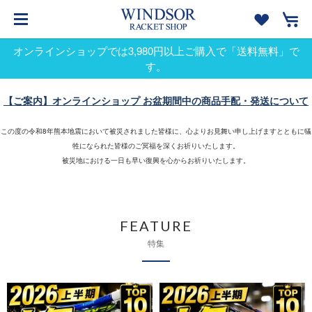
オンラインショップでは3,980円以上ご購入で「送料無料」で
す。
【ご案内】オンラインショップ お盆期間中の商品手配・発送について
この度の令和8年熊本地震において被災されました皆様に、心よりお見舞い申し上げますとともに犠
牲になられた皆様のご冥福を深くお祈りいたします。
被災地における一日も早い復興を心からお祈りいたします。
FEATURE
特集