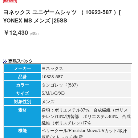
ヨネックス ユニゲームシャツ （ 10623-587 ）[
YONEX MS メンズ ]25SS
￥12,430
（税込）
メーカー
ヨネックス
品番
10623-587
カラー
タンゴレッド(587)
サイズ
S/M/L/O/XO
対象性別
メンズ
素材
身頃：ポリエステル87%、合成繊維（ポリス
チレン)13%/切替部：ポリエステル83%、合成
繊維（ポリスチレン)17%
機能
ベリークール/PrecisionMove/UVカット/吸汗
速乾/ストレッチ/制電