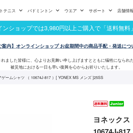
トテニス
バドミントン
ウエア
サポート
店舗情
インショップでは3,980円以上ご購入で「送料無料
ご案内】オンラインショップ お盆期間中の商品手配・発送につ
されました皆様に、心よりお見舞い申し上げますとともに犠牲になられ
被災地における一日も早い復興を心からお祈りいたします。
ムシャツ （ 10674J-817 ）[ YONEX MS メンズ ]25SS
ヨネックス
10674J-81