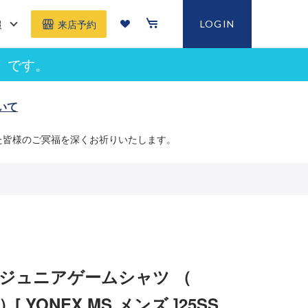
報
LOGIN
来店予約
」です。
いて
た皆様のご冥福を深くお祈りいたします。
 ジュニアゲームシャツ （
7 ）[ YONEX MS メンズ ]25SS