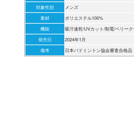
対象性別
メンズ
素材
ポリエステル100%
機能
吸汗速乾/UVカット/制電/ベリー
発売日
2024年1月
備考
日本バドミントン協会審査合格品