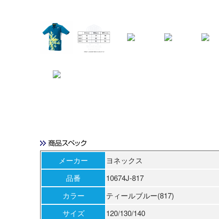
メーカー
ヨネックス
品番
10674J-817
カラー
ティールブルー(817)
サイズ
120/130/140