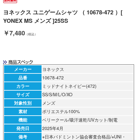
ヨネックス ユニゲームシャツ （ 10678-472 ）[
YONEX MS メンズ ]25SS
￥7,480
（税込）
メーカー
ヨネックス
品番
10678-472
カラー
ミッドナイトネイビー(472)
サイズ
SS/S/M/L/O/XO
対象性別
メンズ
素材
ポリエステル100%
機能
ベリークール/吸汗速乾/UVカット/制電
発売日
2025年4月
備考
※日本バドミントン協会審査合格品/※UNI・