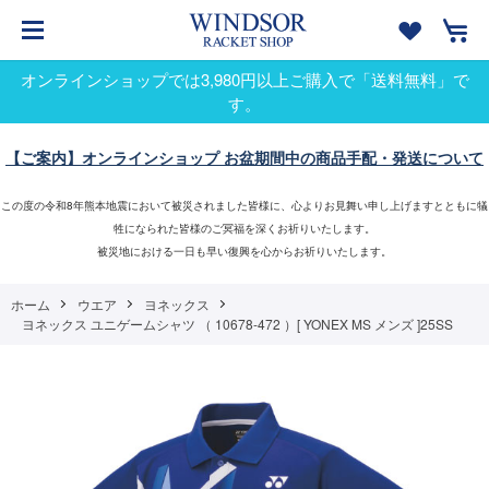
オンラインショップでは3,980円以上ご購入で「送料無料」で
す。
【ご案内】オンラインショップ お盆期間中の商品手配・発送について
この度の令和8年熊本地震において被災されました皆様に、心よりお見舞い申し上げますとともに犠
牲になられた皆様のご冥福を深くお祈りいたします。
被災地における一日も早い復興を心からお祈りいたします。
ホーム
ウエア
ヨネックス
ヨネックス ユニゲームシャツ （ 10678-472 ）[ YONEX MS メンズ ]25SS