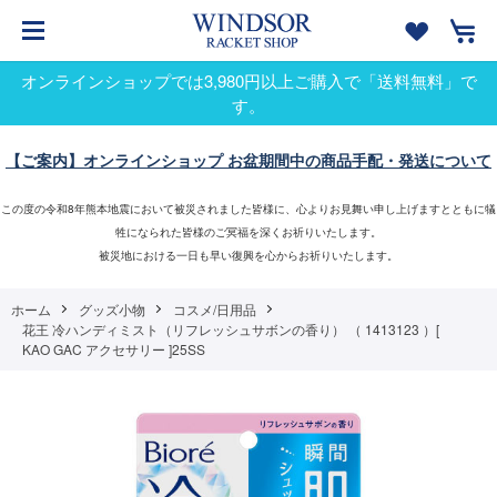
オンラインショップでは3,980円以上ご購入で「送料無料」で
す。
【ご案内】オンラインショップ お盆期間中の商品手配・発送について
この度の令和8年熊本地震において被災されました皆様に、心よりお見舞い申し上げますとともに犠
牲になられた皆様のご冥福を深くお祈りいたします。
被災地における一日も早い復興を心からお祈りいたします。
ホーム
グッズ小物
コスメ/日用品
花王 冷ハンディミスト（リフレッシュサボンの香り） （ 1413123 ）[
KAO GAC アクセサリー ]25SS