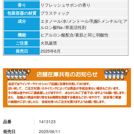
香り
リフレッシュサボンの香り
包装容器の材質
プラスティック
成分
エタノール/水/メントール/乳酸I-メンチル/ヒア
ルロン酸Na-/界面活性剤
機能
ヒアルロン酸配合/素肌と同じ弱酸性
ご注意
火気厳禁
発売日
2025年6月
品番
1413123
発売日
2025/06/11