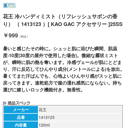
花王 冷ハンディミスト（リフレッシュサボンの香
り） （ 1413123 ）[ KAO GAC アクセサリー ]25SS
￥999
（税込）
暑いと感じたその時に。シュッと肌に浴びた瞬間、肌温
度-10度(30度の屋外で使用した場合)。微細な霧状ミスト
が、瞬時に肌の熱を奪います。冷感ヴェールが肌にとどま
り、汗に反応してひんやり成分(メントールによる)を放出。
暑くてまた汗ばんでも、心地よいひんやり感がスッと肌に
戻ってきます。速乾処方で服の濡れ感気にならない。持ち
運びに嬉しいロック機能付き。無香性。
メーカー
花王
品番
1413123
内容量
120ml