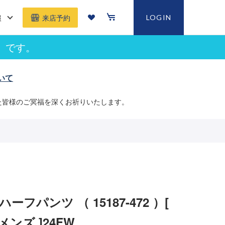
報
LOGIN
来店予約
」です。
いて
た皆様のご冥福を深くお祈りいたします。
ーフパンツ （ 15187-472 ）[
 メンズ ]24FW