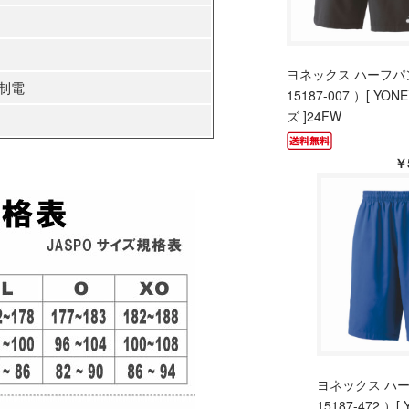
ヨネックス ハーフパ
/制電
15187-007 ）[ YON
ズ ]24FW
￥
ヨネックス ハー
15187-472 ）[