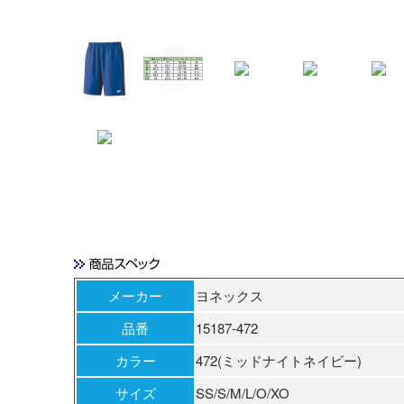
メーカー
ヨネックス
品番
15187-472
カラー
472(ミッドナイトネイビー)
サイズ
SS/S/M/L/O/XO