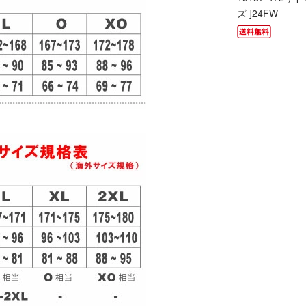
ズ ]24FW