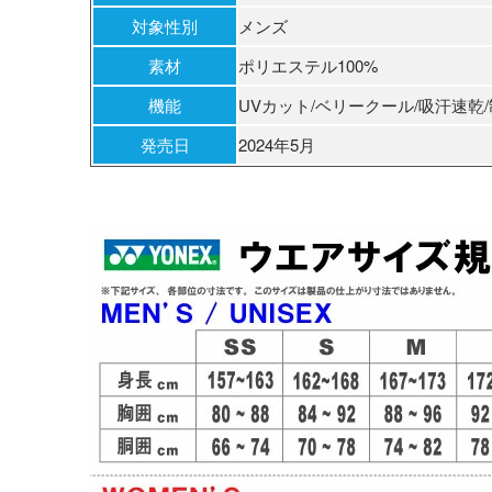
対象性別
メンズ
素材
ポリエステル100%
機能
UVカット/ベリークール/吸汗速乾
発売日
2024年5月