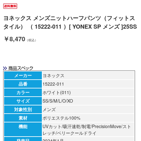
ヨネックス メンズニットハーフパンツ（フィットス
タイル） （ 15222-011 ）[ YONEX SP メンズ ]25SS
￥8,470
（税込）
メーカー
ヨネックス
品番
15222-011
カラー
ホワイト(011)
サイズ
SS/S/M/L/O/XO
対象性別
メンズ
素材
ポリエステル100%
機能
UVカット/吸汗速乾/制電/PrecisionMove/スト
レッチ/ベリークールドライ
発売日
2024年1月