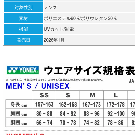
対象性別
メンズ
素材
ポリエステル80%/ポリウレタン20%
機能
UVカット/制電
発売日
2026年1月