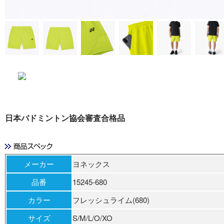
日本バドミントン協会審査合格品
メーカー
ヨネックス
品番
15245-680
カラー
フレッシュライム(680)
サイズ
S/M/L/O/XO