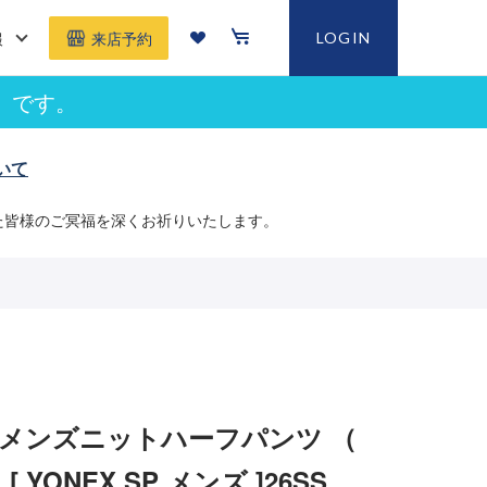
報
LOGIN
来店予約
」です。
いて
た皆様のご冥福を深くお祈りいたします。
 メンズニットハーフパンツ （
 ）[ YONEX SP メンズ ]26SS