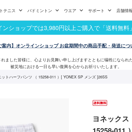
トテニス
バドミントン
ウエア
サポート
店舗情
インショップでは3,980円以上ご購入で「送料無料
ご案内】オンラインショップ お盆期間中の商品手配・発送につ
されました皆様に、心よりお見舞い申し上げますとともに犠牲になられ
被災地における一日も早い復興を心からお祈りいたします。
ハーフパンツ （ 15258-011 ）[ YONEX SP メンズ ]26SS
ヨネックス
15258-011