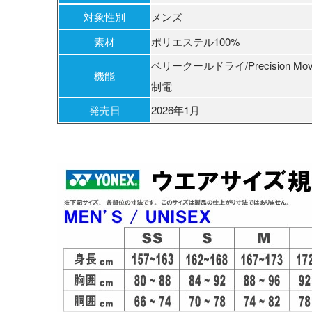
対象性別
メンズ
素材
ポリエステル100%
ベリークールドライ/Precision M
機能
制電
発売日
2026年1月