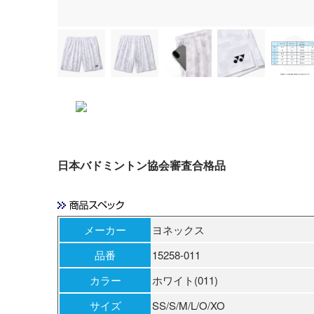
日本バドミントン協会審査合格品
メーカー
ヨネックス
品番
15258-011
カラー
ホワイト(011)
サイズ
SS/S/M/L/O/XO