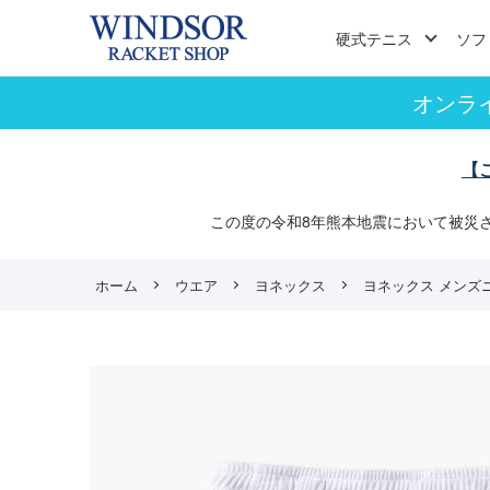
硬式テニス
ソフ
オンラ
【
この度の令和8年熊本地震において被災
ホーム
ウエア
ヨネックス
ヨネックス メンズニット