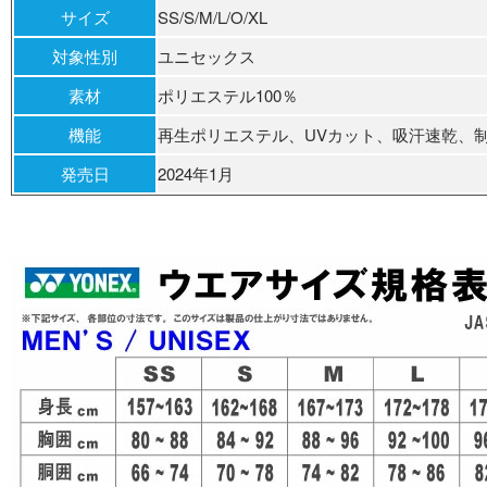
サイズ
SS/S/M/L/O/XL
対象性別
ユニセックス
素材
ポリエステル100％
機能
再生ポリエステル、UVカット、吸汗速乾、
発売日
2024年1月