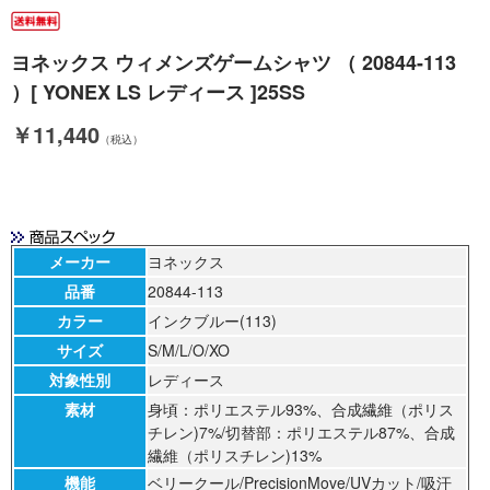
ヨネックス ウィメンズゲームシャツ （ 20844-113
）[ YONEX LS レディース ]25SS
￥11,440
（税込）
メーカー
ヨネックス
品番
20844-113
カラー
インクブルー(113)
サイズ
S/M/L/O/XO
対象性別
レディース
素材
身頃：ポリエステル93%、合成繊維（ポリス
チレン)7%/切替部：ポリエステル87%、合成
繊維（ポリスチレン)13%
機能
ベリークール/PrecisionMove/UVカット/吸汗